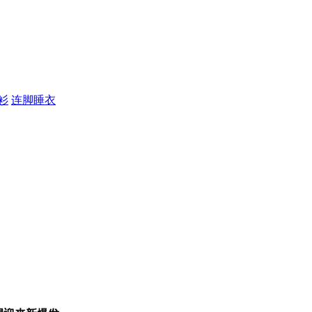
衫
连脚睡衣