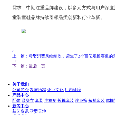
需求；中期注重品牌建设，以多元方式与用户深度
童装童鞋品牌持续引领品类创新和行业革新。
上一篇：母婴消费风继续吹，诞生了2个百亿规模赛道的
下一篇：最后一页
关于我们
公司简介
发展历程
企业文化
厂内环境
产品中心
配饰
紧身衣
套装
连衣裙
长裤套装
连身裤
短袖套装
体恤
新闻中心
新闻资讯
孕婴天地