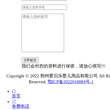
立即提交
我们会对您的资料进行保密，请放心填写!!!
Copyright © 2022 荆州婴贝乐婴儿用品有限公司 All Ri
Reserved.
鄂ICP备2022018084号-1
首页
免费电话